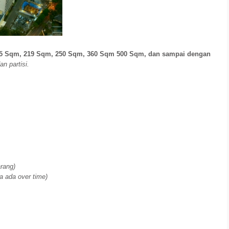
85 Sqm, 219 Sqm, 250 Sqm, 360 Sqm 500 Sqm, dan sampai dengan
an partisi.
arang)
a ada over time)