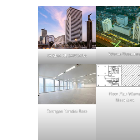
Wisma Nusantar
WISMA NUSANTARA
Floor Plan Wism
Nusantara
Ruangan Kondisi Bare