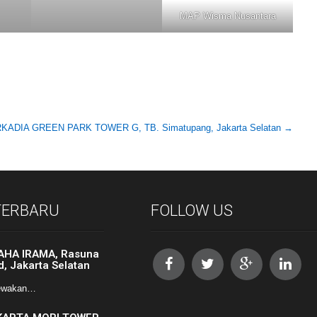
MAP Wisma Nusantara
KADIA GREEN PARK TOWER G, TB. Simatupang, Jakarta Selatan
→
 TERBARU
FOLLOW US
AHA IRAMA, Rasuna
d, Jakarta Selatan
ewakan…