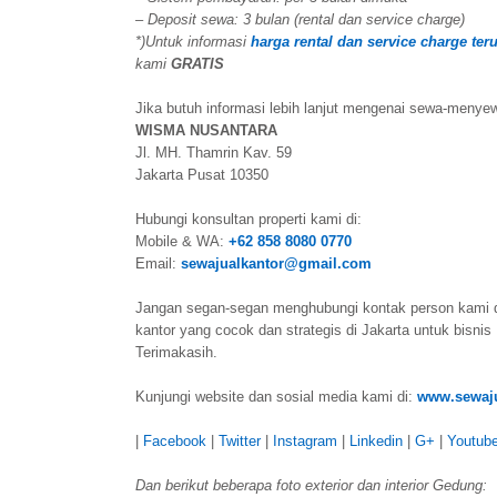
– Deposit sewa: 3 bulan (rental dan service charge)
*)Untuk informasi
harga rental dan service charge ter
kami
GRATIS
Jika butuh informasi lebih lanjut mengenai sewa-menyew
WISMA NUSANTARA
Jl. MH. Thamrin Kav. 59
Jakarta Pusat 10350
Hubungi konsultan properti kami di:
Mobile & WA:
+62 858 8080 0770
Email:
sewajualkantor@gmail.com
Jangan segan-segan menghubungi kontak person kami 
kantor yang cocok dan strategis di Jakarta untuk bisnis
Terimakasih.
Kunjungi website dan sosial media kami di:
www.sewaju
|
Facebook
|
Twitter
|
Instagram
|
Linkedin
|
G+
|
Youtub
Dan berikut beberapa foto exterior dan interior Gedung: