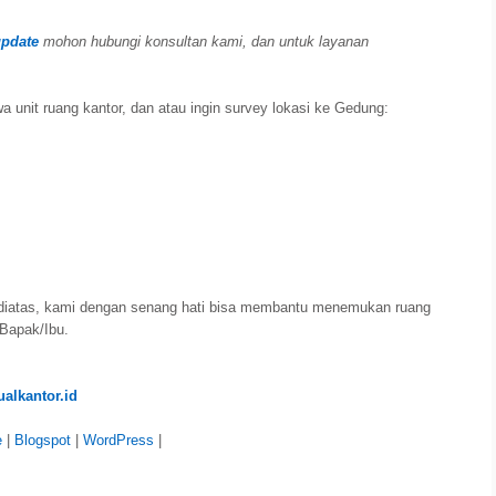
update
mohon hubungi konsultan kami, dan untuk layanan
a unit ruang kantor, dan atau ingin survey lokasi ke Gedung:
diatas, kami dengan senang hati bisa membantu menemukan ruang
 Bapak/Ibu.
alkantor.id
e
|
Blogspot
|
WordPress
|