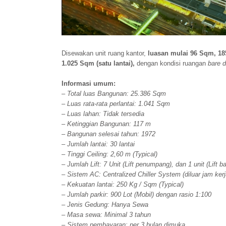
Disewakan unit ruang kantor,
luasan mulai 96 Sqm, 1
1.025 Sqm (satu lantai),
dengan kondisi ruangan
bare d
Informasi umum:
– Total luas Bangunan: 25.386 Sqm
– Luas rata-rata perlantai: 1.041 Sqm
– Luas lahan: Tidak tersedia
– Ketinggian Bangunan: 117 m
– Bangunan selesai tahun: 1972
– Jumlah lantai: 30 lantai
– Tinggi Ceiling: 2,60 m (Typical)
– Jumlah Lift: 7 Unit (Lift penumpang), dan 1 unit (Lift b
– Sistem AC: Centralized Chiller System (diluar jam kerj
– Kekuatan lantai: 250 Kg / Sqm (Typical)
– Jumlah parkir: 900 Lot (Mobil) dengan rasio 1:100
– Jenis Gedung: Hanya Sewa
– Masa sewa: Minimal 3 tahun
– Sistem pembayaran: per 3 bulan dimuka