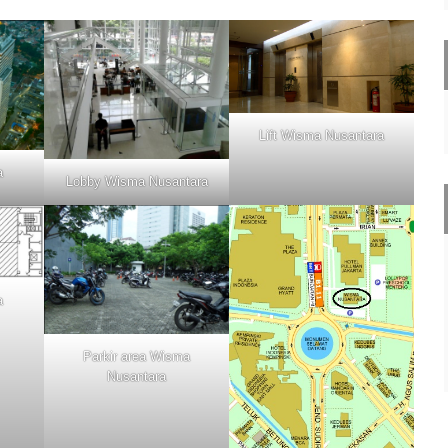
Lift Wisma Nusantara
a
Lobby Wisma Nusantara
a
Parkir area Wisma
Nusantara